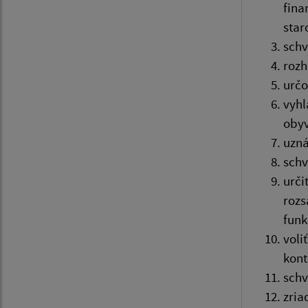
fina
star
schv
rozh
určo
vyhl
obyv
uzná
schv
urči
rozs
funk
voli
kont
schv
zria