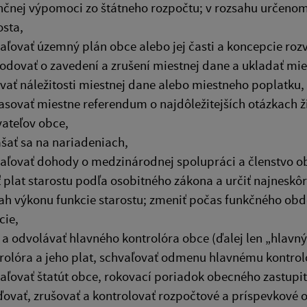
nčnej výpomoci zo štátneho rozpočtu; v rozsahu určeno
osta,
aľovať územný plán obce alebo jej časti a koncepcie rozv
odovať o zavedení a zrušení miestnej dane a ukladať mie
vať náležitosti miestnej dane alebo miestneho poplatku,
asovať miestne referendum o najdôležitejších otázkach ž
ateľov obce,
šať sa na nariadeniach,
aľovať dohody o medzinárodnej spolupráci a členstvo o
ť plat starostu podľa osobitného zákona a určiť najneskô
ah výkonu funkcie starostu; zmeniť počas funkčného obd
cie,
ť a odvolávať hlavného kontrolóra obce (ďalej len „hlavný
rolóra a jeho plat, schvaľovať odmenu hlavnému kontrol
aľovať štatút obce, rokovací poriadok obecného zastupi
ďovať, zrušovať a kontrolovať rozpočtové a príspevkové 