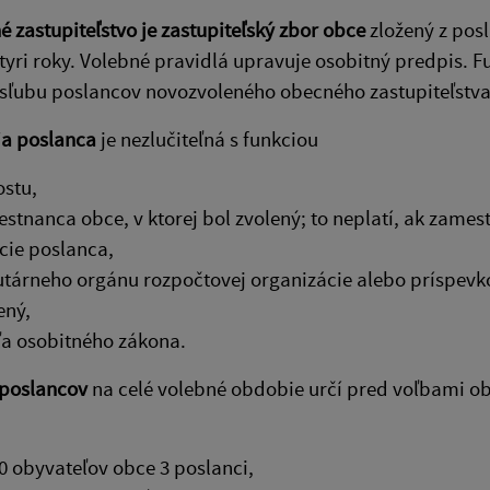
 zastupiteľstvo je zastupiteľský zbor obce
zložený z pos
tyri roky. Volebné pravidlá upravuje osobitný predpis. 
sľubu poslancov novozvoleného obecného zastupiteľstva
ia poslanca
je nezlučiteľná s funkciou
ostu,
stnanca obce, v ktorej bol zvolený; to neplatí, ak zame
cie poslanca,
utárneho orgánu rozpočtovej organizácie alebo príspevko
ený,
a osobitného zákona.
poslancov
na celé volebné obdobie určí pred voľbami ob
0 obyvateľov obce 3 poslanci,