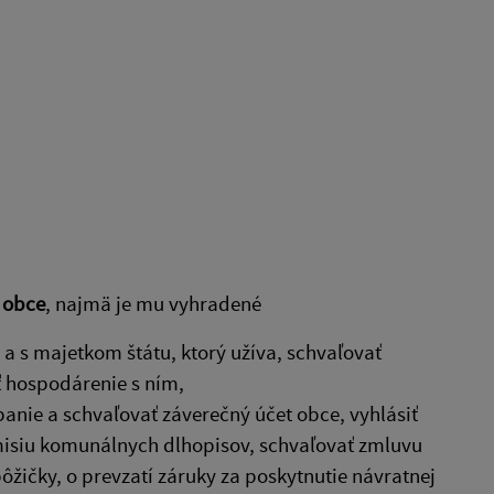
 obce
, najmä je mu vyhradené
 s majetkom štátu, ktorý užíva, schvaľovať
ť hospodárenie s ním,
anie a schvaľovať záverečný účet obce, vyhlásiť
misiu komunálnych dlhopisov, schvaľovať zmluvu
pôžičky, o prevzatí záruky za poskytnutie návratnej