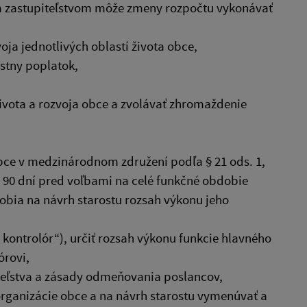
m zastupiteľstvom môže zmeny rozpočtu vykonávať
oja jednotlivých oblastí života obce,
stny poplatok,
ivota a rozvoja obce a zvolávať zhromaždenie
bce v medzinárodnom združení podľa § 21 ods. 1,
r 90 dní pred voľbami na celé funkčné obdobie
obia na návrh starostu rozsah výkonu jeho
 kontrolór“), určiť rozsah výkonu funkcie hlavného
órovi,
teľstva a zásady odmeňovania poslancov,
organizácie obce a na návrh starostu vymenúvať a