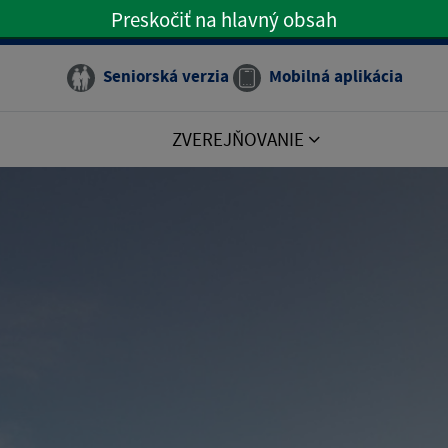
Preskočiť na hlavný obsah
Preskočiť na hlavné menu
Seniorská verzia
Mobilná aplikácia
ZVEREJŇOVANIE