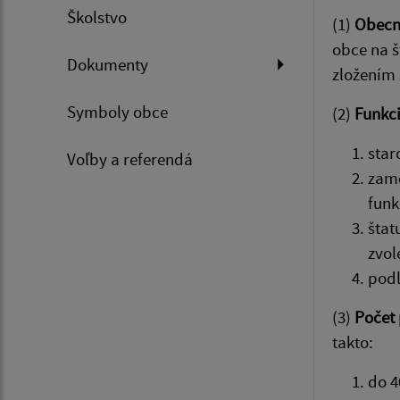
Školstvo
(1)
Obecné
obce na š
Dokumenty
zložením 
Symboly obce
(2)
Funkc
star
Voľby a referendá
zame
funk
štat
zvol
podľ
(3)
Počet 
takto:
do 4