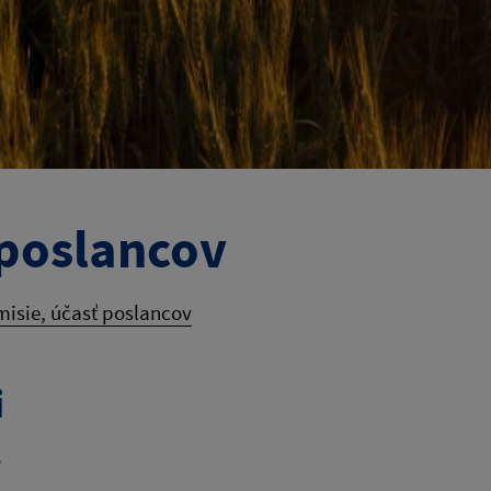
 poslancov
misie, účasť poslancov
i
o
o