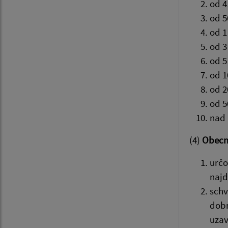
od 4
od 5
od 1
od 3
od 5
od 1
od 2
od 5
nad 
(4)
Obecné
určo
najd
schv
dobr
uzav