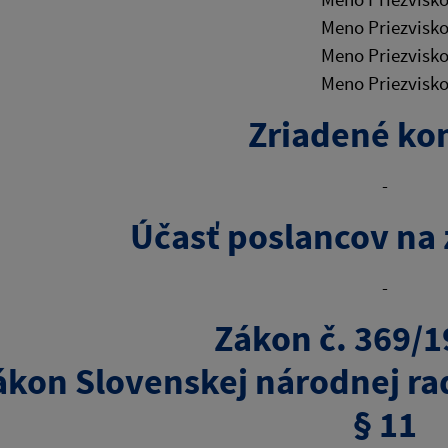
Meno Priezvisk
Meno Priezvisk
Meno Priezvisk
Zriadené ko
-
Účasť poslancov na
-
Zákon č. 369/1
ákon Slovenskej národnej ra
§ 11