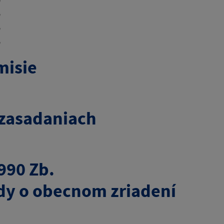
o
o
o
misie
 zasadaniach
990 Zb.
dy o obecnom zriadení