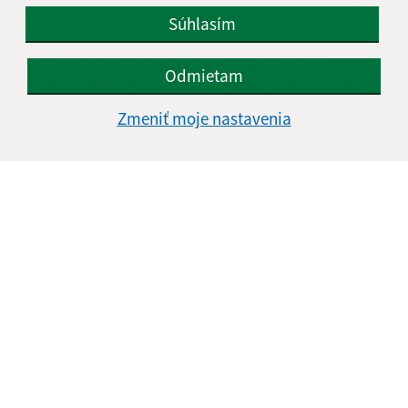
tieto údaje : meno, fotku, telefónne číslo, emailová
Súhlasím
adresa.
V obidvoch prípadoch systém nevyžiadava násilným
Odmietam
spôsobom alebo nestanovuje osobné údaje ako povinné
(pokiaľ si ich nestanoví v určitých prípadoch samotný správca
Zmeniť moje nastavenia
softvéru - mesto/ obec). Ak správca portálu vyžaduje vyplnenie
povinných údajov, ktoré môžu byť v nesúlade so Zákonom o
ochrane osobných dát, naša spoločnosť webex.digital s.r.o.sa
od takto zozbieraných informácii dištancuje.
Všetky údaje, ktoré sú zhromažďované, vypĺňa návštevník pri
registrácii dobrovoľne. Údaje zaregistrovaných užívateľov
nijakým spôsobom neposkytujeme a sú súčasťou
bezpečnostného programu.
Kontakt na technického prevádzkovateľa mobilnej
aplikácie
Obchodné meno: webex.digital s.r.o.
Sídlo: Ostrovského 2, 040 01 Košice