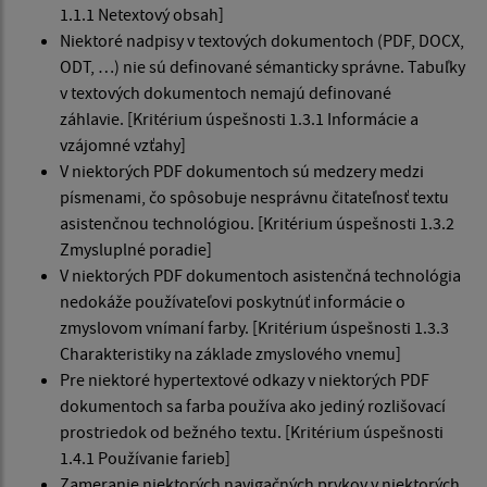
1.1.1 Netextový obsah]
Niektoré nadpisy v textových dokumentoch (PDF, DOCX,
ODT, …) nie sú definované sémanticky správne. Tabuľky
v textových dokumentoch nemajú definované
záhlavie. [Kritérium úspešnosti 1.3.1 Informácie a
vzájomné vzťahy]
V niektorých PDF dokumentoch sú medzery medzi
písmenami, čo spôsobuje nesprávnu čitateľnosť textu
asistenčnou technológiou. [Kritérium úspešnosti 1.3.2
Zmysluplné poradie]
V niektorých PDF dokumentoch asistenčná technológia
nedokáže používateľovi poskytnúť informácie o
zmyslovom vnímaní farby. [Kritérium úspešnosti 1.3.3
Charakteristiky na základe zmyslového vnemu]
Pre niektoré hypertextové odkazy v niektorých PDF
dokumentoch sa farba používa ako jediný rozlišovací
prostriedok od bežného textu. [Kritérium úspešnosti
1.4.1 Používanie farieb]
Zameranie niektorých navigačných prvkov v niektorých