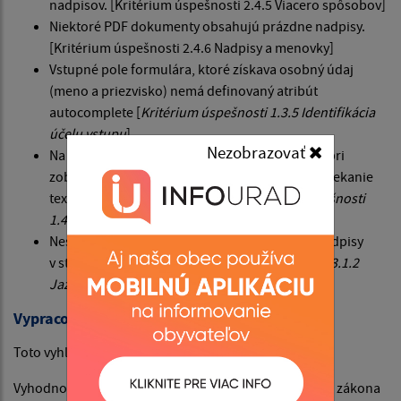
nadpisov. [Kritérium úspešnosti 2.4.5 Viacero spôsobov]
Niektoré PDF dokumenty obsahujú prázdne nadpisy.
[Kritérium úspešnosti 2.4.6 Nadpisy a menovky]
Vstupné pole formulára, ktoré získava osobný údaj
(meno a priezvisko) nemá definovaný atribút
autocomplete [
Kritérium úspešnosti 1.3.5 Identifikácia
účelu vstupu
]
Nezobrazovať
Na webovom sídle sa môže vyskytnúť problém pri
zobrazení obsahu v šírke 320 CSS pixelov – pretekanie
textu mimo okno prehliadača. [
Kritérium úspešnosti
1.4.10 Zmena usporiadania obsahu
]
Nesprávne nastavený lang pre cudzojazyčné nadpisy
v stránkach v slovenčine
[Kritérium úspešnosti 3.1.2
Jazyk jednotlivých častí]
Vypracovanie tohto vyhlásenia o prístupnosti
Toto vyhlásenie bolo vypracované dňa XX.XX.XXXX
Vyhodnotenie súladu webového sídla s požiadavkami zákona