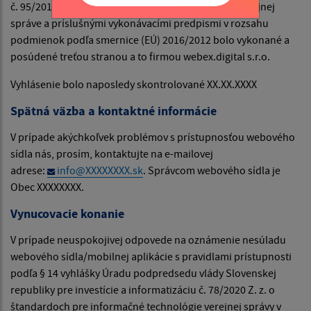
č. 95/2019 Z. z. o informačných technológiách vo verejnej
správe a príslušnými vykonávacími predpismi v rozsahu
podmienok podľa smernice (EÚ) 2016/2012 bolo vykonané a
posúdené treťou stranou a to firmou webex.digital s.r.o.
Vyhlásenie bolo naposledy skontrolované XX.XX.XXXX
Spätná väzba a kontaktné informácie
V prípade akýchkoľvek problémov s prístupnosťou webového
sídla nás, prosím, kontaktujte na e-mailovej
adrese:
info@XXXXXXXX.sk
. Správcom webového sídla je
Obec XXXXXXXX.
Vynucovacie konanie
V prípade neuspokojivej odpovede na oznámenie nesúladu
webového sídla/mobilnej aplikácie s pravidlami prístupnosti
podľa § 14 vyhlášky Úradu podpredsedu vlády Slovenskej
republiky pre investície a informatizáciu č. 78/2020 Z. z. o
štandardoch pre informačné technológie verejnej správy v