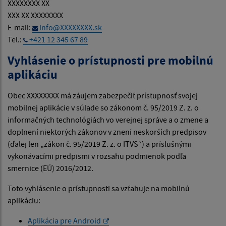
XXXXXXXX XX
XXX XX XXXXXXXX
E-mail:
info@XXXXXXXX.sk
Tel.:
+421 12 345 67 89
Vyhlásenie o prístupnosti pre mobilnú
aplikáciu
Obec XXXXXXXX má záujem zabezpečiť prístupnosť svojej
mobilnej aplikácie v súlade so zákonom č. 95/2019 Z. z. o
informačných technológiách vo verejnej správe a o zmene a
doplnení niektorých zákonov v znení neskorších predpisov
(ďalej len „zákon č. 95/2019 Z. z. o ITVS“) a príslušnými
vykonávacími predpismi v rozsahu podmienok podľa
smernice (EÚ) 2016/2012.
Toto vyhlásenie o prístupnosti sa vzťahuje na mobilnú
aplikáciu:
Aplikácia pre Android