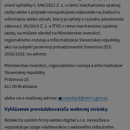
znení vyhlášky č. 546/2021 Z. z. v rámci mechanizmu spätnej
väzby alebo v prípade neuspokojivej odpovede na žiadosť o
informáciu alebo obsah, ktorý je vyňatý z rozsahu pôsobnosti
zákona č. 95/2019 Z. z. o ITVS v rámci mechanizmu spätnej
väzby, sa môžete obrátiť na Ministerstvo investícií,
regionálneho rozvoja a informatizácie Slovenskej republiky,
ako na subjekt poverený presadzovaním Smernice (EÚ)
2016/2102, na adrese:
Ministerstvo investícií, regionálneho rozvoja a informatizácie
Slovenskej republiky
Pribinova 25
811 09 Bratislava
alebo na e-mailovej adrese:
standard@mirri.gov.sk
.
Vyhlásenie prevádzkovateľa webovej stránky
Redakčný systém firmy webex.digital s.r.o. nevyužíva a
neposkytuje údaje návštevníkov z webového sídla tretím