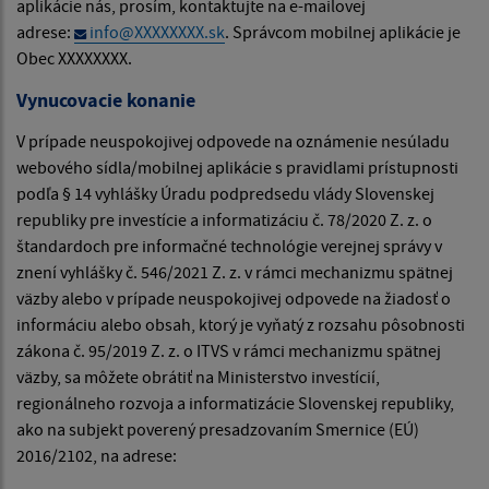
aplikácie nás, prosím, kontaktujte na e-mailovej
adrese:
info@XXXXXXXX.sk
. Správcom mobilnej aplikácie je
Obec XXXXXXXX.
Vynucovacie konanie
V prípade neuspokojivej odpovede na oznámenie nesúladu
webového sídla/mobilnej aplikácie s pravidlami prístupnosti
podľa § 14 vyhlášky Úradu podpredsedu vlády Slovenskej
republiky pre investície a informatizáciu č. 78/2020 Z. z. o
štandardoch pre informačné technológie verejnej správy v
znení vyhlášky č. 546/2021 Z. z. v rámci mechanizmu spätnej
väzby alebo v prípade neuspokojivej odpovede na žiadosť o
informáciu alebo obsah, ktorý je vyňatý z rozsahu pôsobnosti
zákona č. 95/2019 Z. z. o ITVS v rámci mechanizmu spätnej
väzby, sa môžete obrátiť na Ministerstvo investícií,
regionálneho rozvoja a informatizácie Slovenskej republiky,
ako na subjekt poverený presadzovaním Smernice (EÚ)
2016/2102, na adrese: