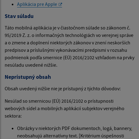
Aplikácia pre Apple
Stav súladu
Táto mobilná aplikácia je v čiastočnom súlade so zákonom č.
95/2019 Z. z. o informačných technológiách vo verejnej správe
a o zmene a doplnení niektorých zákonov v znení neskorších
predpisov a príslušnými vykonávacími predpismi v rozsahu
podmienok podľa smernice (EÚ) 2016/2102 vzhľadom na prvky
nesúladu uvedené nižšie.
Neprístupný obsah
Obsah uvedený nižšie nie je prístupný z týchto dôvodov:
Nesúlad so smernicou (EÚ) 2016/2102 o prístupnosti
webových sídel a mobilných aplikácií subjektov verejného
sektora:
Obrázky v niektorých PDF dokumentoch, logá, bannery,
neobsahujú alternatívny text. [Kritérium úspešnosti