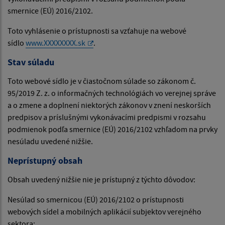
smernice (EÚ) 2016/2102.
Toto vyhlásenie o prístupnosti sa vzťahuje na webové
sídlo
www.XXXXXXXX.sk
.
Stav súladu
Toto webové sídlo je v čiastočnom súlade so zákonom č.
95/2019 Z. z. o informačných technológiách vo verejnej správe
a o zmene a doplnení niektorých zákonov v znení neskorších
predpisov a príslušnými vykonávacími predpismi v rozsahu
podmienok podľa smernice (EÚ) 2016/2102 vzhľadom na prvky
nesúladu uvedené nižšie.
Neprístupný obsah
Obsah uvedený nižšie nie je prístupný z týchto dôvodov:
Nesúlad so smernicou (EÚ) 2016/2102 o prístupnosti
webových sídel a mobilných aplikácií subjektov verejného
sektora: