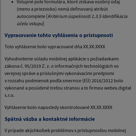
Vstupné pole formulára, ktoré získava osobný údaj
(meno a priezvisko) nemá definovaný atribút
autocomplete [
Kritérium úspešnosti 1.3.5 Identifikácia
účelu vstupu
]
Vypracovanie tohto vyhlásenia o prístupnosti
Toto vyhlásenie bolo vypracované dňa XX.XX.XXXX
Vyhodnotenie súladu mobilnej aplikácie s požiadavkami
zákona č. 95/2019 Z. z. o informačných technológiách vo
verejnej správe a príslušnými vykonávacími predpismi
v rozsahu podmienok podľa smernice (EÚ) 2016/2012 bolo
vykonané a posúdené treťou stranou a to firmou webex.digital
s.r.o.
Vyhlásenie bolo naposledy skontrolované XX.XX.XXXX
Spätná väzba a kontaktné informácie
V prípade akýchkoľvek problémov s prístupnosťou mobilnej