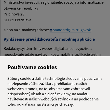
Ministerstvo investícií, regionálneho rozvoja a informatizácie
Slovenskej republiky
Pribinova 25
811 09 Bratislava
alebo na e-mailovej adrese:
standard@mirri.gov.sk
.
Vyhlásenie prevádzkovateľa mobilnej aplikácie
Redakčný systém firmy webex.digital s.r.o. nevyužíva a
neposkytuje údaje návštevníkov z mobilnej aplikácie tretím
osobám. Tak isto ich nepredá alebo neponúkne na iné
Používame cookies
komerčné údaje.
Osobné údaje používateľov mobilnej aplikácie sú uchovávané
v týchto prípadoch:
Súbory cookie a ďalšie technológie sledovania používame
na zlepšenie vášho zážitku z prehliadania našich
Pri inštalácií užívateľom za účelom používania mobilnej
webových stránok, na to, aby sme vám zobrazovali
aplikácie uchovávame identifikačný údaj mobilného
prispôsobený obsah a cielené reklamy, na analýzu
návštevnosti našich webových stránok a na pochopenie
zariadenia.
toho, odkiaľ naši návštevníci prichádzajú.
Pri používaní mobilnej aplikácie sa môžu uchovávať