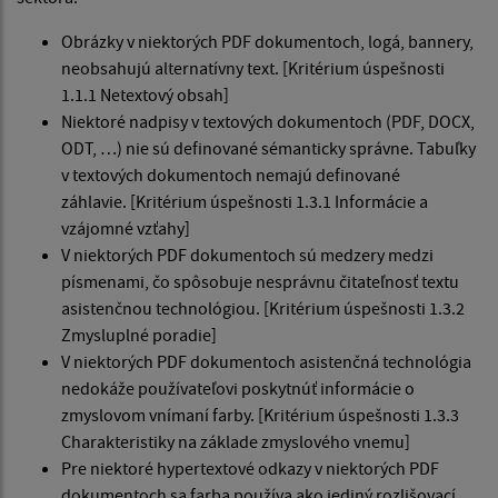
Obrázky v niektorých PDF dokumentoch, logá, bannery,
neobsahujú alternatívny text. [Kritérium úspešnosti
1.1.1 Netextový obsah]
Niektoré nadpisy v textových dokumentoch (PDF, DOCX,
ODT, …) nie sú definované sémanticky správne. Tabuľky
v textových dokumentoch nemajú definované
záhlavie. [Kritérium úspešnosti 1.3.1 Informácie a
vzájomné vzťahy]
V niektorých PDF dokumentoch sú medzery medzi
písmenami, čo spôsobuje nesprávnu čitateľnosť textu
asistenčnou technológiou. [Kritérium úspešnosti 1.3.2
Zmysluplné poradie]
V niektorých PDF dokumentoch asistenčná technológia
nedokáže používateľovi poskytnúť informácie o
zmyslovom vnímaní farby. [Kritérium úspešnosti 1.3.3
Charakteristiky na základe zmyslového vnemu]
Pre niektoré hypertextové odkazy v niektorých PDF
dokumentoch sa farba používa ako jediný rozlišovací