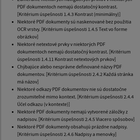
PDF dokumentoch nemajú dostatočný kontrast.
[Kritérium úspešnosti 1.4.3 Kontrast (minimálny)]
Niektoré PDF dokumenty sú naskenované bez použitia
OCR vrstvy. [Kritérium úspešnosti 1.4.5 Text vo forme
obrázkov]
Niektoré netextové prvky v niektorých PDF
dokumentoch nemajú dostatočný kontrast. [Kritérium
úspešnosti 1.4.11 Kontrast netextových prvkov]
Chýbajúce alebo nesprávne definované názvy PDF
dokumentov. [Kritérium úspešnosti 2.4.2 Každá stránka
má názov]
Niektoré odkazy PDF dokumentov nie sú dostatočne
zrozumiteľné mimo kontext. [Kritérium úspešnosti 2.4.4
Účel odkazu (v kontexte)]
Niektoré PDF dokumenty nemajú vytvorené záložky z
nadpisov. [Kritérium úspešnosti 2.4.5 Viacero spôsobov]
Niektoré PDF dokumenty obsahujú prázdne nadpisy.
[Kritérium úspešnosti 2.4.6 Nadpisy a menovky]