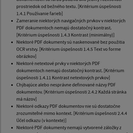
prostriedok od bežného textu. [Kritérium úspešnosti
1.4.1 Používanie farieb]
Zameranie niektorých navigačných prvkov v niektorých
PDF dokumentoch nemajú dostatočný kontrast.
[Kritérium úspešnosti 1.4.3 Kontrast (minimálny)]
Niektoré PDF dokumenty sú naskenované bez použitia
OCR vrstvy. [Kritérium úspešnosti 1.4.5 Text vo forme
obrázkov]
Niektoré netextové prvky v niektorých PDF
dokumentoch nemajú dostatočný kontrast. [Kritérium
úspešnosti 1.4.11 Kontrast netextových prvkov]
Chýbajúce alebo nesprávne definované názvy PDF
dokumentov. [Kritérium úspešnosti 2.4.2 Každá stránka
má názov]
Niektoré odkazy PDF dokumentov nie sú dostatočne
zrozumiteľné mimo kontext. [Kritérium úspešnosti 2.4.4
Účel odkazu (v kontexte)]
Niektoré PDF dokumenty nemajú vytvorené záložky z