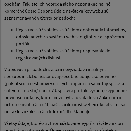
osobám. Tak isto ich nepredá alebo neponúkne na iné
komerčné údaje.Osobné údaje návštevníkov webu sú
zaznamenávané v týchto prípadoch:
Registrácia úžívateľov za účelom odoberania infomailov,
odosielaných zo systému webex.digital, s.r.o. správcom
portálu.
Registrácia užívateľov za účelom prispievania do
registrovaných diskusií.
V obidvoch prípadoch systém nevyžiadava násilnym
spôsobom alebo nestanovuje osobné údaje ako povinné
(pokiaľ si ich nestanoví v určitých prípadoch samotný správca
softvéru - mesto/ obec). Ak správca portálu vyžaduje vyplnenie
povinných údajov, ktoré môžu byť v nesúlade so Zákonom o
ochrane osobných dát, naša spoločnosť webex.digital s.r.o. sa
od takto zozbieraných informácii dištancuje.
Všetky údaje, ktoré sú zhromažďované, vypĺňa návštevník pri
registrácii dobrovoľne. Údaje zaregistrovaných užívateľov