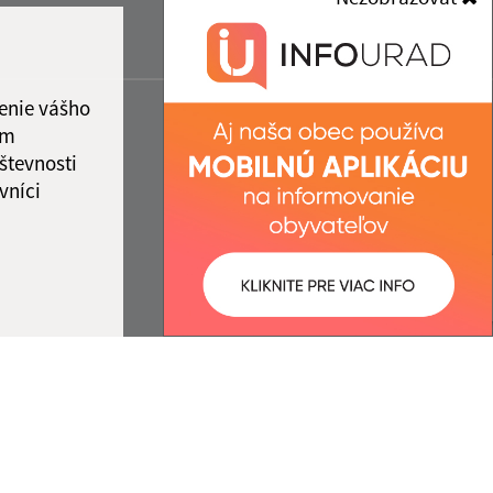
enie vášho
ám
števnosti
vníci
ované:
Správca obsahu: