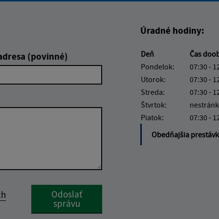
Úradné hodiny:
Deň
Čas doo
adresa (povinné)
Pondelok:
07:30 - 1
Utorok:
07:30 - 1
Streda:
07:30 - 1
Štvrtok:
nestránk
Piatok:
07:30 - 1
Obedňajšia prestáv
Google reCaptcha Response
Odoslať
ch
správu