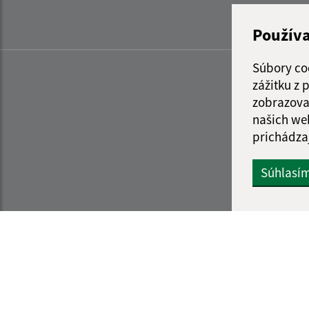
Použív
Súbory co
zážitku z
zobrazova
našich we
prichádza
Súhlasí
Informácie o stránke:
Navigácia: