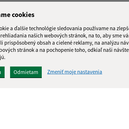
ame cookies
okie a ďalšie technológie sledovania používame na zlepš
 prehliadania našich webových stránok, na to, aby sme v
li prispôsobený obsah a cielené reklamy, na analýzu náv
bových stránok a na pochopenie toho, odkiaľ naši návšte
jú.
Zmeniť moje nastavenia
m
Odmietam
Rýchle odkazy:
Aktualiz