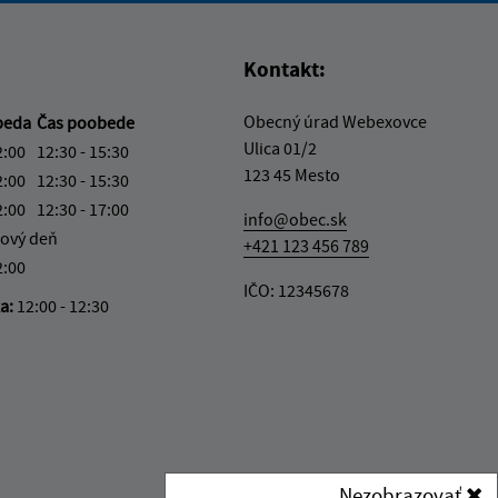
Kontakt:
Obecný úrad Webexovce
beda
Čas poobede
Ulica 01/2
2:00
12:30 - 15:30
123 45 Mesto
2:00
12:30 - 15:30
2:00
12:30 - 17:00
info@obec.sk
ový deň
+421 123 456 789
2:00
IČO: 12345678
ka:
12:00 - 12:30
Nezobrazovať