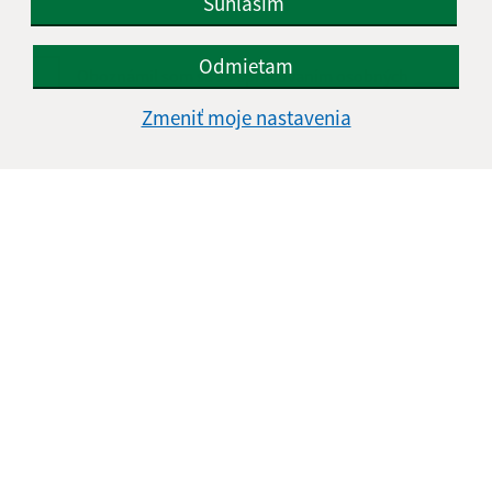
Súhlasím
Odmietam
Oboznámil som sa so
spracúvaním osobných
údajov
(povinné)
Zmeniť moje nastavenia
Google reCaptcha Response
Odoslať správu
Úradné hodiny:
Deň
Čas doobeda
Čas poobede
Pondelok:
07:30 - 12:00
12:30 - 15:30
Utorok:
07:30 - 12:00
12:30 - 15:30
Streda:
07:30 - 12:00
12:30 - 17:00
Štvrtok:
nestránkový deň
Piatok:
07:30 - 12:00
Obedňajšia prestávka:
12:00 - 12:30