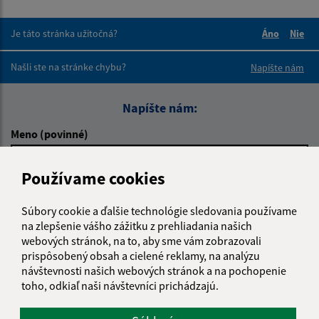
Je táto stránka užitočná?
Áno
Nie
Boli tieto 
Boli 
Našli ste na stránke chybu?
Napíšte nám
Napíšte nám:
Meno (povinné)
Používame cookies
E-mailová adresa (povinné)
Súbory cookie a ďalšie technológie sledovania používame
na zlepšenie vášho zážitku z prehliadania našich
webových stránok, na to, aby sme vám zobrazovali
Text vašej správy (povinné)
prispôsobený obsah a cielené reklamy, na analýzu
návštevnosti našich webových stránok a na pochopenie
toho, odkiaľ naši návštevníci prichádzajú.