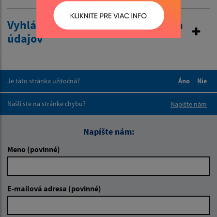
Vyhlásenie o zákaze poskytovania
údajov
Je táto stránka užitočná?
Áno
Nie
Boli tieto 
Boli 
Našli ste na stránke chybu?
Napíšte nám
Napíšte nám:
Meno (povinné)
E-mailová adresa (povinné)