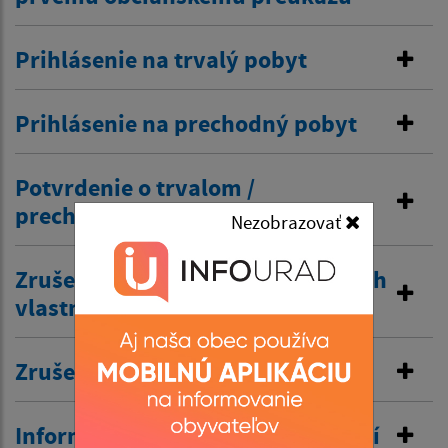
Prihlásenie na trvalý pobyt
Prihlásenie na prechodný pobyt
Potvrdenie o trvalom /
prechodnom pobyte
Nezobrazovať
Zrušenie trvalého pobytu na návrh
vlastníka budovy
Zrušenie prechodného pobytu
Informovanie o pobyte v zahraničí