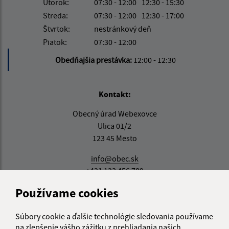
Utorok:
07:30 - 12:00
12:30 - 15:30
Streda:
07:30 - 12:00
12:30 - 17:00
Štvrtok:
nestránkový deň
Piatok:
07:30 - 12:00
Obedňajšia prestávka:
12:00 - 12:30
Kontakt:
Obecný úrad Webexovce
Ulica 01/2
123 45 Mesto
info@obec.sk
+421 123 456 789
Používame cookies
IČO: 12345678
Súbory cookie a ďalšie technológie sledovania používame
na zlepšenie vášho zážitku z prehliadania našich