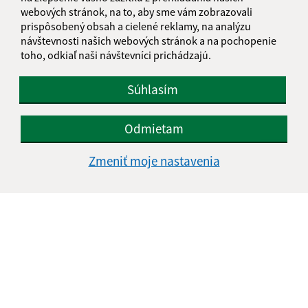
webových stránok, na to, aby sme vám zobrazovali
prispôsobený obsah a cielené reklamy, na analýzu
návštevnosti našich webových stránok a na pochopenie
toho, odkiaľ naši návštevníci prichádzajú.
Súhlasím
Odmietam
Zmeniť moje nastavenia
Informácie o stránke:
Vyhlásenie o prístupnosti
Autorské práva
Ochrana osobných údajov
Navigácia: