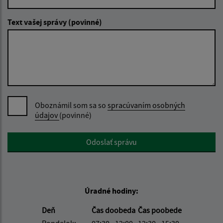
Text vašej správy (povinné)
Oboznámil som sa so
spracúvaním osobných
údajov
(povinné)
Google reCaptcha Response
Odoslať správu
Úradné hodiny:
Deň
Čas doobeda
Čas poobede
Pondelok:
07:30 - 12:00
12:30 - 15:30