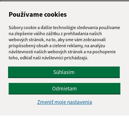
Používame cookies
Súbory cookie a ďalšie technológie sledovania používame
na zlepšenie vášho zážitku z prehliadania našich
webových stránok, na to, aby sme vám zobrazovali
prispôsobený obsah a cielené reklamy, na analýzu
návštevnosti našich webových stránok a na pochopenie
toho, odkiaľ naši návštevníci prichádzajú.
Súhlasím
Odmietam
Informácie o stránke:
Zmeniť moje nastavenia
Vyhlásenie o prístupnosti
Autorské práva
Ochrana osobných údajov
Navigácia: