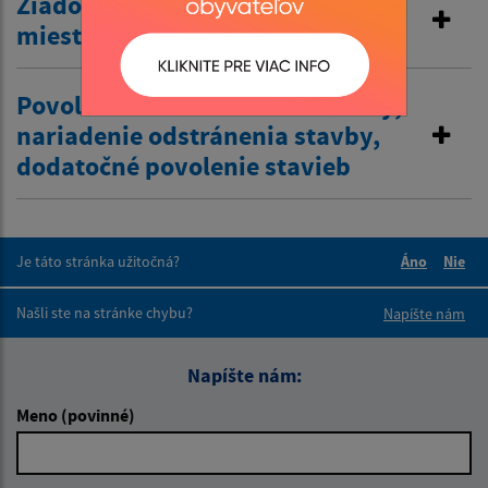
Žiadosť o zriadenie vjazdu
miestnej komunikácie
Povolenie na odstránenie stavby,
nariadenie odstránenia stavby,
dodatočné povolenie stavieb
Je táto stránka užitočná?
Áno
Nie
Boli tieto 
Boli 
Našli ste na stránke chybu?
Napíšte nám
Napíšte nám:
Meno (povinné)