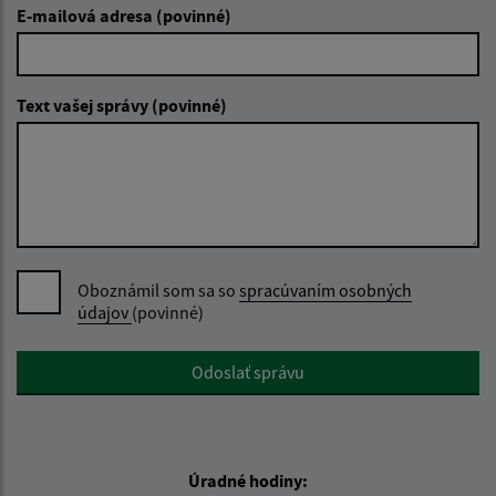
E-mailová adresa (povinné)
Text vašej správy (povinné)
Oboznámil som sa so
spracúvaním osobných
údajov
(povinné)
Google reCaptcha Response
Odoslať správu
Úradné hodiny: