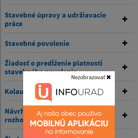
Stavebné úpravy a udržiavacie
práce
Stavebné povolenie
Žiadosť o predĺženie platnosti
stavebného povolenia
Nezobrazovať
Kolaudačné rozhodnutie
Návrh na vydanie územného
rozhodnutia