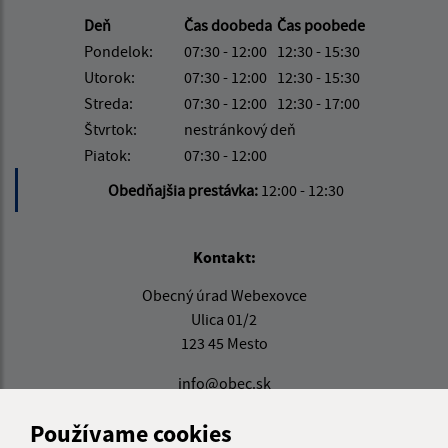
Deň
Čas doobeda
Čas poobede
Pondelok:
07:30 - 12:00
12:30 - 15:30
Utorok:
07:30 - 12:00
12:30 - 15:30
Streda:
07:30 - 12:00
12:30 - 17:00
Štvrtok:
nestránkový deň
Piatok:
07:30 - 12:00
Obedňajšia prestávka:
12:00 - 12:30
Kontakt:
Obecný úrad Webexovce
Ulica 01/2
123 45 Mesto
info@obec.sk
+421 123 456 789
Používame cookies
IČO: 12345678