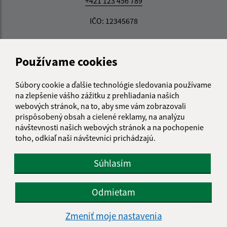
+421 123 456 789
IČO: 12345678
Používame cookies
Súbory cookie a ďalšie technológie sledovania používame
na zlepšenie vášho zážitku z prehliadania našich
webových stránok, na to, aby sme vám zobrazovali
prispôsobený obsah a cielené reklamy, na analýzu
návštevnosti našich webových stránok a na pochopenie
toho, odkiaľ naši návštevníci prichádzajú.
Súhlasím
Odmietam
Informácie o stránke:
Zmeniť moje nastavenia