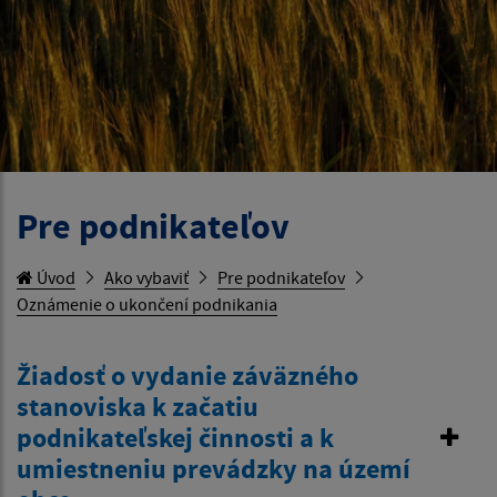
Pre podnikateľov
Úvod
Ako vybaviť
Pre podnikateľov
Oznámenie o ukončení podnikania
Žiadosť o vydanie záväzného
stanoviska k začatiu
podnikateľskej činnosti a k
umiestneniu prevádzky na území