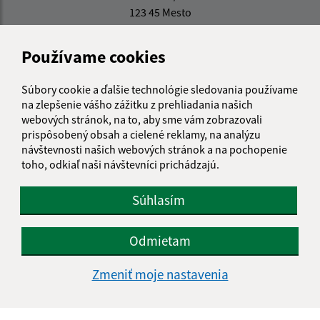
123 45 Mesto
info@obec.sk
Používame cookies
+421 123 456 789
IČO: 12345678
Súbory cookie a ďalšie technológie sledovania používame
na zlepšenie vášho zážitku z prehliadania našich
webových stránok, na to, aby sme vám zobrazovali
prispôsobený obsah a cielené reklamy, na analýzu
návštevnosti našich webových stránok a na pochopenie
toho, odkiaľ naši návštevníci prichádzajú.
Súhlasím
Odmietam
Zmeniť moje nastavenia