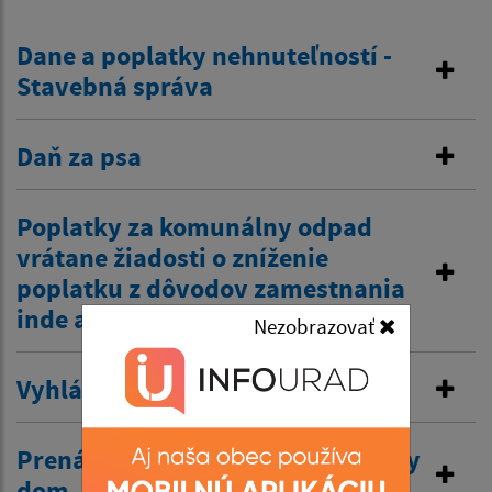
Dane a poplatky nehnuteľností -
Stavebná správa
Daň za psa
Poplatky za komunálny odpad
vrátane žiadosti o zníženie
poplatku z dôvodov zamestnania
inde a tiež zťp atď.
Nezobrazovať
Vyhlásenie v miestnom rozhlase
Prenájom nehnuteľností /kultúrny
dom, …/