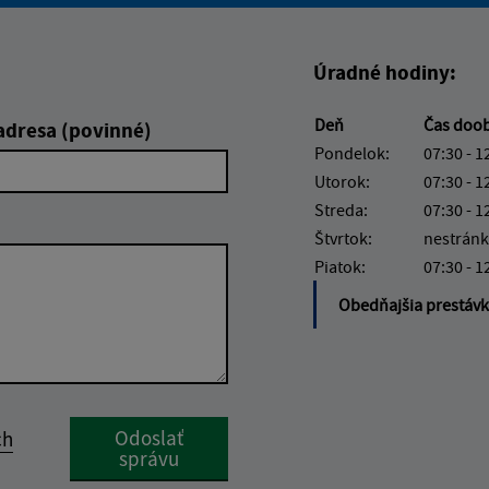
Úradné hodiny:
Deň
Čas doo
adresa (povinné)
Pondelok:
07:30 - 1
Utorok:
07:30 - 1
Streda:
07:30 - 1
Štvrtok:
nestránk
Piatok:
07:30 - 1
Obedňajšia prestáv
Google reCaptcha Response
Odoslať
ch
správu