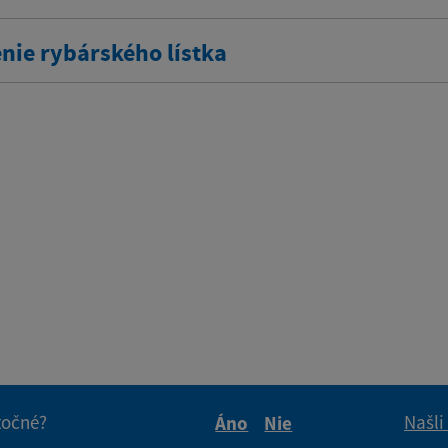
nie rybárského lístka
itočné?
Našli
Áno
Nie
Boli tieto informácie pre 
Boli tieto informáci