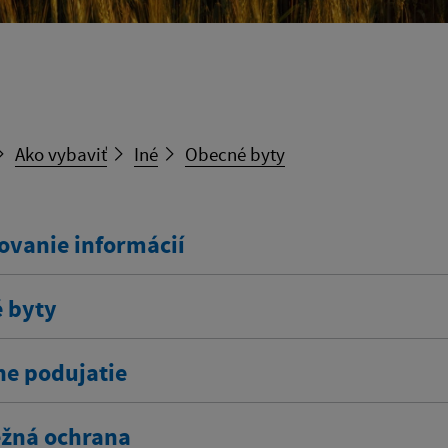
Ako vybaviť
Iné
Obecné byty
ovanie informácií
 byty
ne podujatie
žná ochrana