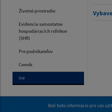
Životné prostredie
Vybave
Evidencia samostatne
hospodáriacich roľníkov
(SHR)
Pre podnikateľov
Cenník
Iné
Boli tieto informácie pre vás už