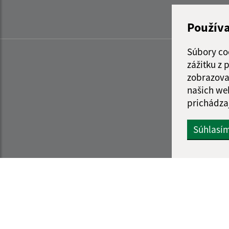
Použív
Súbory co
zážitku z
zobrazova
našich we
prichádza
Súhlasí
Informácie o stránke:
Navigácia: