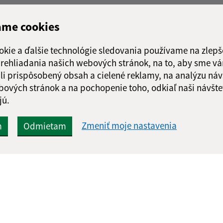
ame cookies
okie a ďalšie technológie sledovania používame na zlepš
 prehliadania našich webových stránok, na to, aby sme v
li prispôsobený obsah a cielené reklamy, na analýzu náv
bových stránok a na pochopenie toho, odkiaľ naši návšte
jú.
Zmeniť moje nastavenia
m
Odmietam
Rýchle odkazy:
Aktualiz