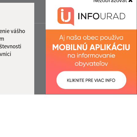
Nezobrazovať
enie vášho
ám
števnosti
vníci
ované:
Správca obsahu: