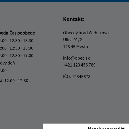
Kontakt:
Obecný úrad Webexovce
beda
Čas poobede
Ulica 01/2
2:00
12:30 - 15:30
123 45 Mesto
2:00
12:30 - 15:30
2:00
12:30 - 17:00
info@obec.sk
ový deň
+421 123 456 789
2:00
IČO: 12345678
ka:
12:00 - 12:30