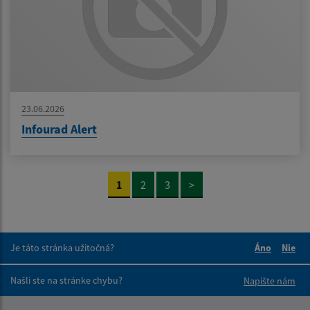
23.06.2026
Infourad Alert
1
2
3
>
Je táto stránka užitočná?
Áno
Nie
Boli tieto 
Boli 
Našli ste na stránke chybu?
Napíšte nám