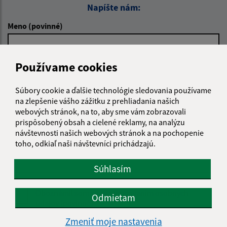
Napíšte nám:
Meno (povinné)
Používame cookies
E-mailová adresa (povinné)
Súbory cookie a ďalšie technológie sledovania používame
na zlepšenie vášho zážitku z prehliadania našich
Text vašej správy (povinné)
webových stránok, na to, aby sme vám zobrazovali
prispôsobený obsah a cielené reklamy, na analýzu
návštevnosti našich webových stránok a na pochopenie
toho, odkiaľ naši návštevníci prichádzajú.
Súhlasím
Oboznámil som sa so
spracúvaním osobných
Odmietam
údajov
(povinné)
Zmeniť moje nastavenia
Google reCaptcha Response