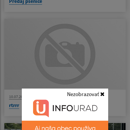
Predaj pšenice
Nezobrazovať
10.07.2026
rtrrr