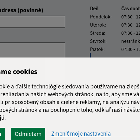
Deň
Čas doo
adresa (povinné)
Pondelok:
07:30 - 1
Utorok:
07:30 - 1
Streda:
07:30 - 1
Štvrtok:
nestránk
Piatok:
07:30 - 1
Obedňajšia prestáv
ame cookies
okie a ďalšie technológie sledovania používame na zlepš
 prehliadania našich webových stránok, na to, aby sme v
Google reCaptcha Response
Odoslať
ch
li prispôsobený obsah a cielené reklamy, na analýzu náv
správu
bových stránok a na pochopenie toho, odkiaľ naši návšte
jú.
Zmeniť moje nastavenia
m
Odmietam