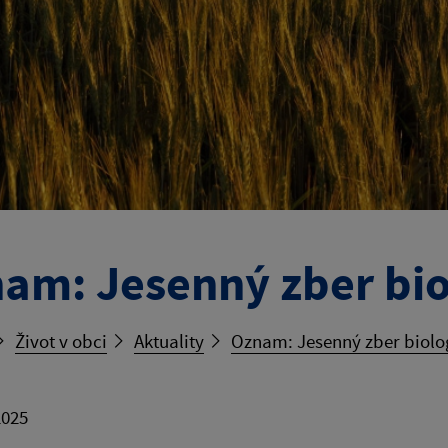
am: Jesenný zber bi
Život v obci
Aktuality
Oznam: Jesenný zber biol
2025