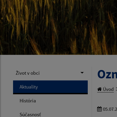
Ozn
Život v obci
Aktuality
Úvod
História
05.07.
Súčasnosť