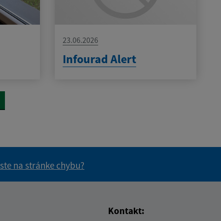
23.06.2026
Infourad Alert
 ste na stránke chybu?
vás užitočné?
e pre vás užitočné?
Kontakt: