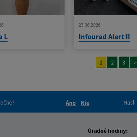
26
23.06.2026
a L
Infourad Alert II
1
2
3
>
itočné?
Našli
Áno
Nie
Boli tieto informácie pre 
Boli tieto informáci
Úradné hodiny: