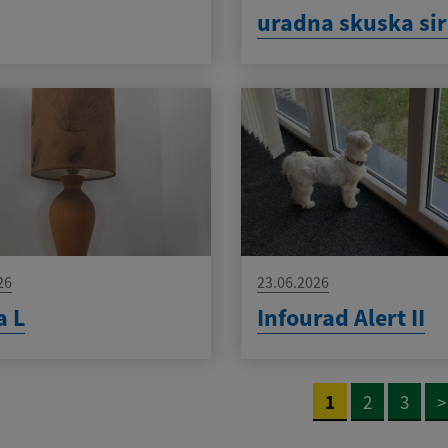
uradna skuska si
26
23.06.2026
a L
Infourad Alert II
1
2
3
>