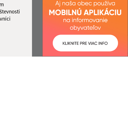
ám
števnosti
vníci