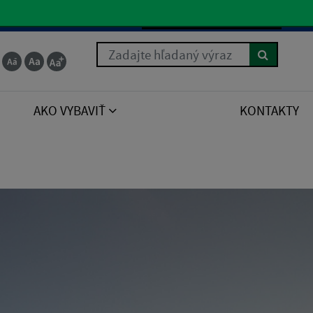
Slovenčina
 for the right syntax to use near 'order by poradie
Zadajte hľadaný výraz
AKO VYBAVIŤ
KONTAKTY