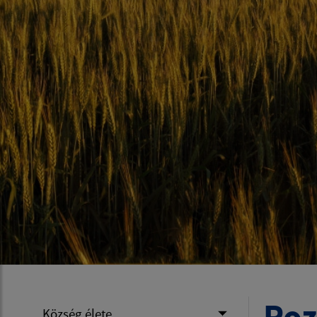
Poz
Község élete