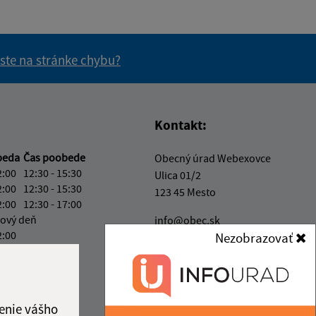
 ste na stránke chybu?
vás užitočné?
e pre vás užitočné?
Kontakt:
beda
Čas poobede
Obecný úrad Webexovce
2:00
12:30 - 15:30
Ulica 01/2
2:00
12:30 - 15:30
123 45 Mesto
2:00
12:30 - 17:00
ový deň
info@obec.sk
2:00
Nezobrazovať
+421 123 456 789
ka:
12:00 - 12:30
IČO: 12345678
enie vášho