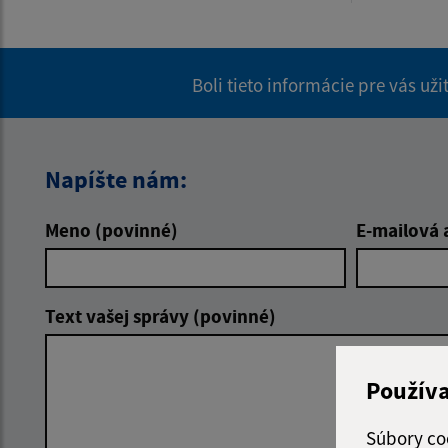
Boli tieto informácie pre vás už
Napíšte nám:
Meno (povinné)
E-mailová 
Text vašej správy (povinné)
Použív
Súbory co