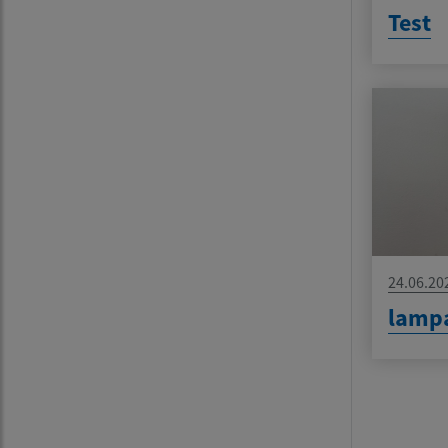
Test
24.06.20
lamp