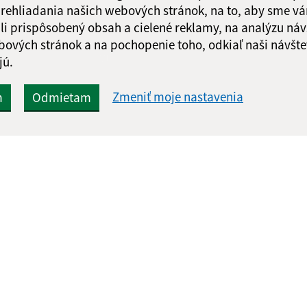
 prehliadania našich webových stránok, na to, aby sme v
li prispôsobený obsah a cielené reklamy, na analýzu náv
Google reCaptcha Response
Odoslať
bových stránok a na pochopenie toho, odkiaľ naši návšte
ch
správu
jú.
Zmeniť moje nastavenia
m
Odmietam