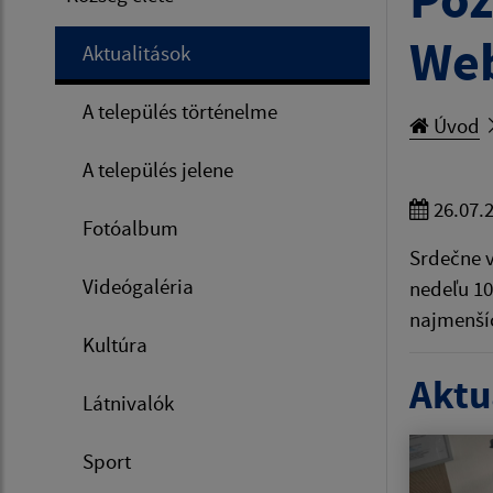
Web
Aktualitások
A település történelme
Úvod
A település jelene
26.07.
Fotóalbum
Srdečne v
Videógaléria
nedeľu 10
najmenší
Kultúra
Aktua
Látnivalók
Sport