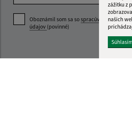
zážitku z
zobrazova
našich we
Oboznámil som sa so
spracúvaním osobný
prichádza
údajov
(povinné)
Súhlasí