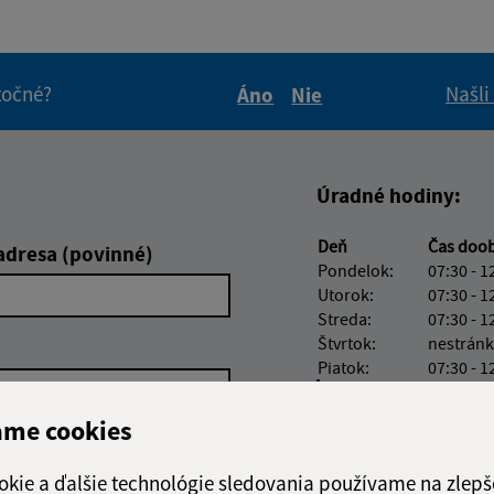
itočné?
Našli
Áno
Nie
Boli tieto informácie pre 
Boli tieto informáci
Úradné hodiny:
Deň
Čas doo
adresa (povinné)
Pondelok:
07:30 - 1
Utorok:
07:30 - 1
Streda:
07:30 - 1
Štvrtok:
nestránk
Piatok:
07:30 - 1
Obedňajšia prestáv
ame cookies
okie a ďalšie technológie sledovania používame na zlepš