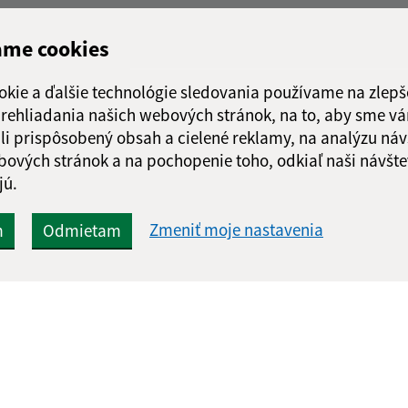
ame cookies
okie a ďalšie technológie sledovania používame na zlepš
 prehliadania našich webových stránok, na to, aby sme v
li prispôsobený obsah a cielené reklamy, na analýzu náv
bových stránok a na pochopenie toho, odkiaľ naši návšte
jú.
Zmeniť moje nastavenia
m
Odmietam
Rýchle odkazy:
Aktualiz