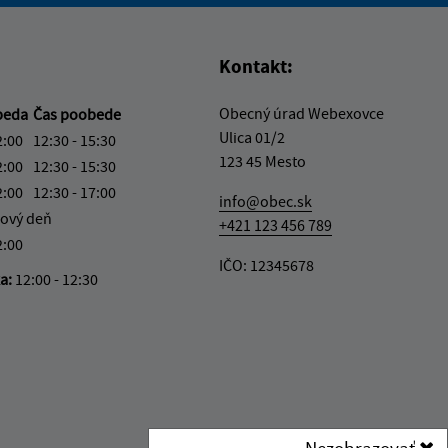
Kontakt:
Obecný úrad Webexovce
beda
Čas poobede
Ulica 01/2
2:00
12:30 - 15:30
123 45 Mesto
2:00
12:30 - 15:30
2:00
12:30 - 17:00
info@obec.sk
ový deň
+421 123 456 789
2:00
IČO: 12345678
ka:
12:00 - 12:30