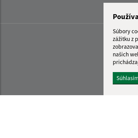
Použív
Súbory co
zážitku z
zobrazova
našich we
prichádza
Súhlasí
Informácie o stránke:
Navigácia: