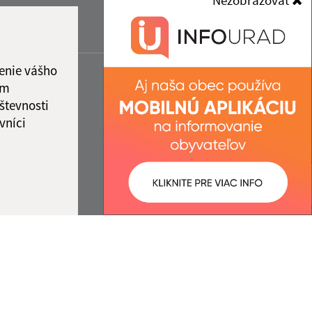
Nezobrazovať
enie vášho
ám
števnosti
vníci
ované:
Správca obsahu: