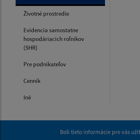
Životné prostredie
Evidencia samostatne
hospodáriacich roľníkov
(SHR)
Pre podnikateľov
Cenník
Iné
Boli tieto informácie pre vás už