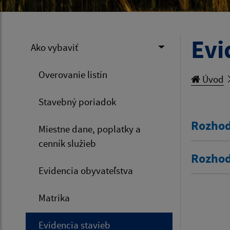
Evi
Ako vybaviť
Overovanie listín
Úvod
Stavebný poriadok
Rozhod
Miestne dane, poplatky a
cenník služieb
Rozhod
Evidencia obyvateľstva
Matrika
Evidencia stavieb