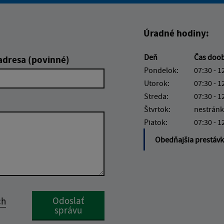
Úradné hodiny:
Deň
Čas doo
adresa (povinné)
Pondelok:
07:30 - 1
Utorok:
07:30 - 1
Streda:
07:30 - 1
Štvrtok:
nestránk
Piatok:
07:30 - 1
Obedňajšia prestáv
Google reCaptcha Response
Odoslať
ch
správu