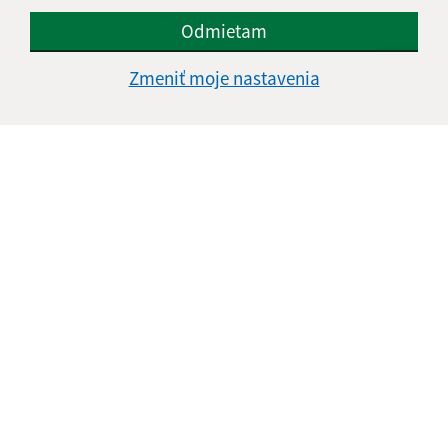
Obedňajšia prestávka:
12:00 - 12:30
Odmietam
Zmeniť moje nastavenia
Kontakt:
Obecný úrad Webexovce
Ulica 01/2
123 45 Mesto
info@obec.sk
+421 123 456 789
IČO: 12345678