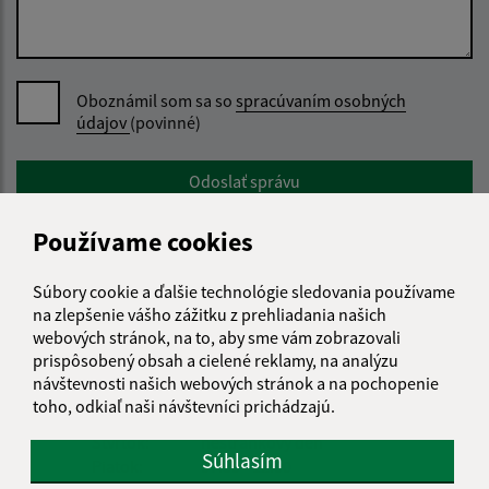
Oboznámil som sa so
spracúvaním osobných
údajov
(povinné)
Google reCaptcha Response
Odoslať správu
Používame cookies
Súbory cookie a ďalšie technológie sledovania používame
Úradné hodiny:
na zlepšenie vášho zážitku z prehliadania našich
webových stránok, na to, aby sme vám zobrazovali
Deň
Čas doobeda
Čas poobede
prispôsobený obsah a cielené reklamy, na analýzu
Pondelok:
07:30 - 12:00
12:30 - 15:30
návštevnosti našich webových stránok a na pochopenie
Utorok:
07:30 - 12:00
12:30 - 15:30
toho, odkiaľ naši návštevníci prichádzajú.
Streda:
07:30 - 12:00
12:30 - 17:00
Štvrtok:
nestránkový deň
Súhlasím
Piatok:
07:30 - 12:00