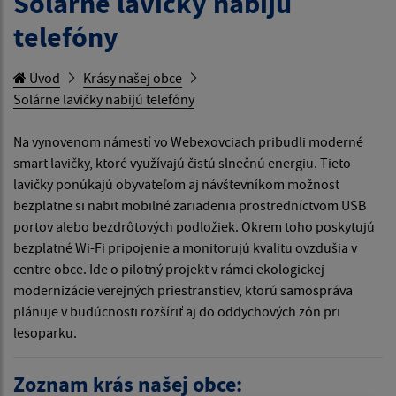
Solárne lavičky nabijú
telefóny
Úvod
Krásy našej obce
Solárne lavičky nabijú telefóny
Na vynovenom námestí vo Webexovciach pribudli moderné
smart lavičky, ktoré využívajú čistú slnečnú energiu. Tieto
lavičky ponúkajú obyvateľom aj návštevníkom možnosť
bezplatne si nabiť mobilné zariadenia prostredníctvom USB
portov alebo bezdrôtových podložiek. Okrem toho poskytujú
bezplatné Wi-Fi pripojenie a monitorujú kvalitu ovzdušia v
centre obce. Ide o pilotný projekt v rámci ekologickej
modernizácie verejných priestranstiev, ktorú samospráva
plánuje v budúcnosti rozšíriť aj do oddychových zón pri
lesoparku.
Zoznam krás našej obce: