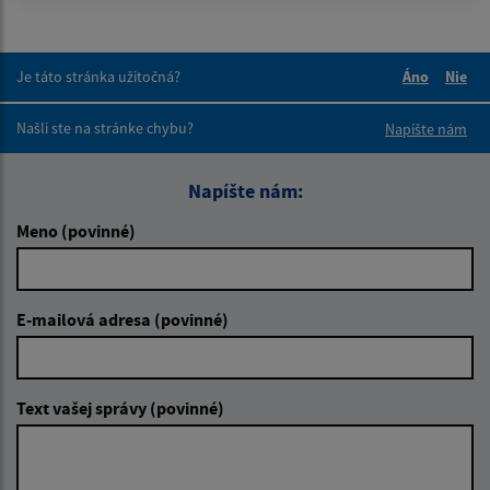
Je táto stránka užitočná?
Áno
Nie
Boli tieto 
Boli 
Našli ste na stránke chybu?
Napíšte nám
Napíšte nám:
Meno (povinné)
E-mailová adresa (povinné)
Text vašej správy (povinné)