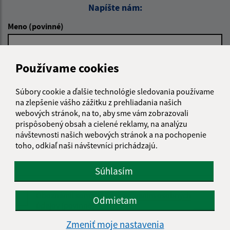
Napíšte nám:
Meno (povinné)
Používame cookies
E-mailová adresa (povinné)
Súbory cookie a ďalšie technológie sledovania používame
na zlepšenie vášho zážitku z prehliadania našich
Text vašej správy (povinné)
webových stránok, na to, aby sme vám zobrazovali
prispôsobený obsah a cielené reklamy, na analýzu
návštevnosti našich webových stránok a na pochopenie
toho, odkiaľ naši návštevníci prichádzajú.
Súhlasím
Oboznámil som sa so
spracúvaním osobných
Odmietam
údajov
(povinné)
Zmeniť moje nastavenia
Google reCaptcha Response