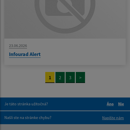
23.06.2026
Infourad Alert
1
2
3
>
Je táto stránka užitočná?
Áno
Nie
Boli tieto 
Boli 
Našli ste na stránke chybu?
Napíšte nám