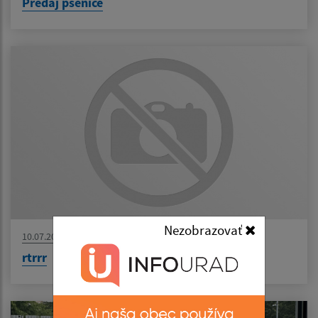
Predaj pšenice
Nezobrazovať
10.07.2026
rtrrr