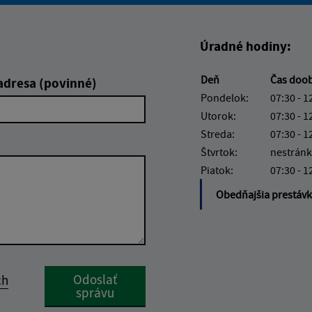
Úradné hodiny:
Deň
Čas doo
adresa (povinné)
Pondelok:
07:30 - 1
Utorok:
07:30 - 1
Streda:
07:30 - 1
Štvrtok:
nestránk
Piatok:
07:30 - 1
Obedňajšia prestáv
Google reCaptcha Response
Odoslať
ch
správu