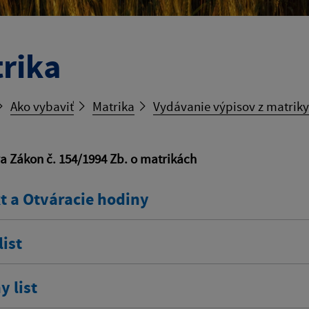
rika
Ako vybaviť
Matrika
Vydávanie výpisov z matriky
va Zákon č. 154/1994 Zb. o matrikách
t a Otváracie hodiny
ist
 list