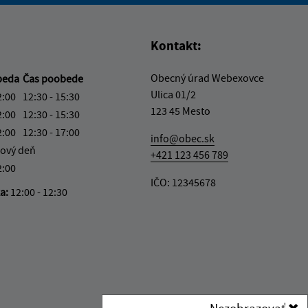
Kontakt:
Obecný úrad Webexovce
beda
Čas poobede
Ulica 01/2
2:00
12:30 - 15:30
123 45 Mesto
2:00
12:30 - 15:30
2:00
12:30 - 17:00
info@obec.sk
ový deň
+421 123 456 789
2:00
IČO: 12345678
ka:
12:00 - 12:30