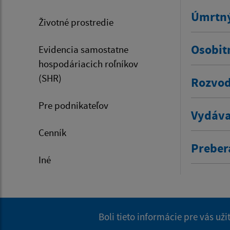
Úmrtný
Životné prostredie
Osobit
Evidencia samostatne
hospodáriacich roľníkov
(SHR)
Rozvod
Pre podnikateľov
Vydáva
Cenník
Prebera
Iné
Boli tieto informácie pre vás už