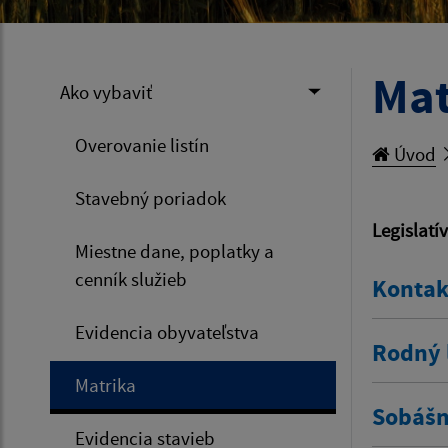
Mat
Ako vybaviť
Overovanie listín
Úvod
Stavebný poriadok
Legislatí
Miestne dane, poplatky a
cenník služieb
Kontak
Evidencia obyvateľstva
Rodný l
Matrika
Sobášny
Evidencia stavieb