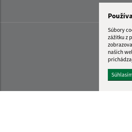
Použív
Súbory co
zážitku z
zobrazova
našich we
prichádza
Súhlasí
Informácie o stránke:
Navigácia: