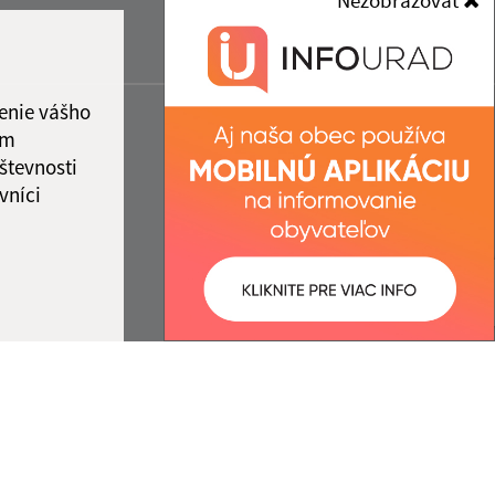
Nezobrazovať
enie vášho
ám
števnosti
vníci
ované:
Správca obsahu: