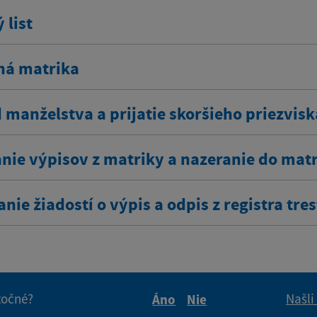
 list
ná matrika
 manželstva a prijatie skoršieho priezvisk
nie výpisov z matriky a nazeranie do mat
nie žiadostí o výpis a odpis z registra tre
itočné?
Našli
Áno
Nie
Boli tieto informácie pre 
Boli tieto informáci