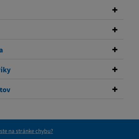
a
riky
stov
 ste na stránke chybu?
vás užitočné?
e pre vás užitočné?