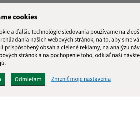
ame cookies
okie a ďalšie technológie sledovania používame na zlepš
 prehliadania našich webových stránok, na to, aby sme v
li prispôsobený obsah a cielené reklamy, na analýzu náv
bových stránok a na pochopenie toho, odkiaľ naši návšte
jú.
Zmeniť moje nastavenia
m
Odmietam
Rýchle odkazy:
Aktualiz