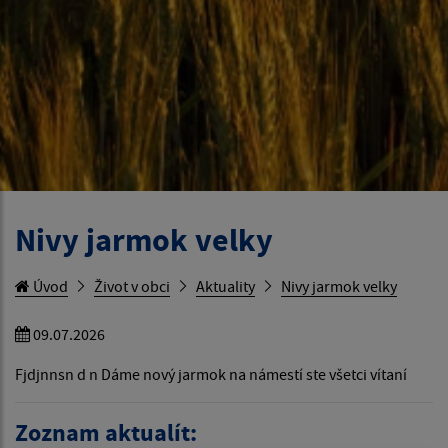
Nivy jarmok velky
Úvod
Život v obci
Aktuality
Nivy jarmok velky
09.07.2026
Fjdjnnsn d n Dáme nový jarmok na námestí ste všetci vítaní
Zoznam aktualít: