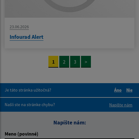
23.06.2026
Infourad Alert
1
2
3
>
Je táto stránka užitočná?
Áno
Nie
Boli tieto 
Boli 
Našli ste na stránke chybu?
Napíšte nám
Napíšte nám:
Meno (povinné)