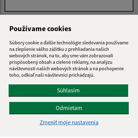
E-mailová adresa (povinné)
Používame cookies
Súbory cookie a ďalšie technológie sledovania používame
Text vašej správy (povinné)
na zlepšenie vášho zážitku z prehliadania našich
webových stránok, na to, aby sme vám zobrazovali
prispôsobený obsah a cielené reklamy, na analýzu
návštevnosti našich webových stránok a na pochopenie
toho, odkiaľ naši návštevníci prichádzajú.
Súhlasím
Oboznámil som sa so
spracúvaním osobných
údajov
(povinné)
Odmietam
Google reCaptcha Response
Odoslať správu
Zmeniť moje nastavenia