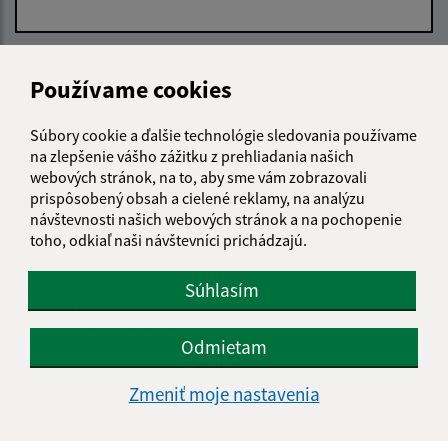
E-mailová adresa (povinné)
Používame cookies
Súbory cookie a ďalšie technológie sledovania používame
Text vašej správy (povinné)
na zlepšenie vášho zážitku z prehliadania našich
webových stránok, na to, aby sme vám zobrazovali
prispôsobený obsah a cielené reklamy, na analýzu
návštevnosti našich webových stránok a na pochopenie
toho, odkiaľ naši návštevníci prichádzajú.
Súhlasím
Oboznámil som sa so
spracúvaním osobných
údajov
(povinné)
Odmietam
Google reCaptcha Response
Odoslať správu
Zmeniť moje nastavenia