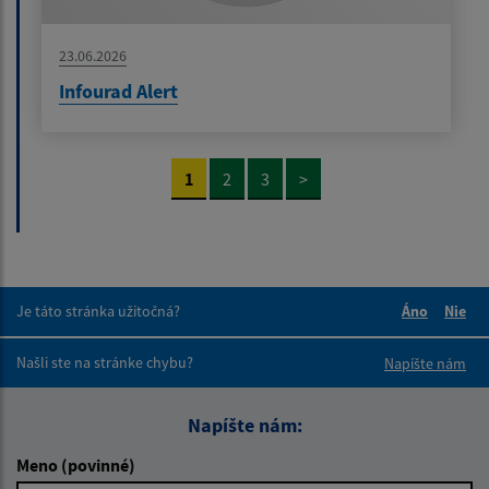
23.06.2026
Infourad Alert
1
2
3
>
Je táto stránka užitočná?
Áno
Nie
Boli tieto 
Boli 
Našli ste na stránke chybu?
Napíšte nám
Napíšte nám:
Meno (povinné)